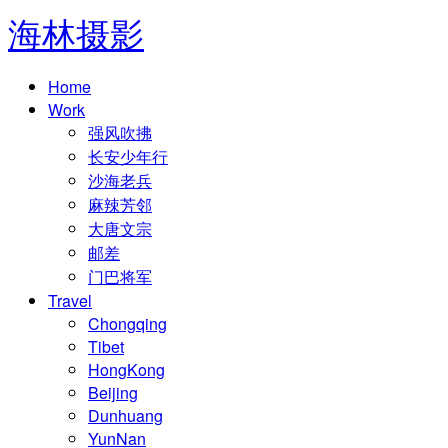
海林摄影
Home
Work
强风吹拂
长安少年行
沙海老兵
麻辣芳邻
大唐文宗
邮差
门巴将军
Travel
Chongqing
Tibet
HongKong
Beijing
Dunhuang
YunNan