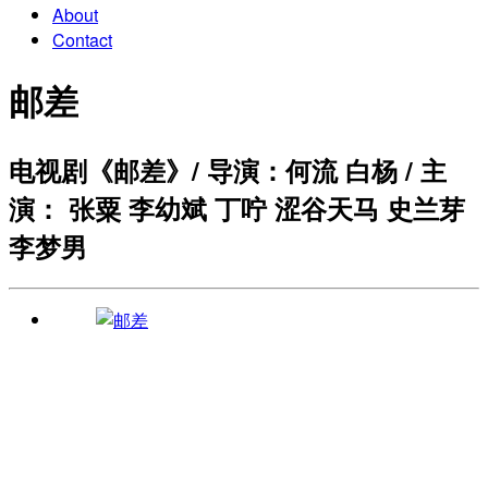
About
Contact
邮差
电视剧《邮差》/ 导演：何流 白杨 / 主
演： 张粟 李幼斌 丁咛 涩谷天马 史兰芽
李梦男