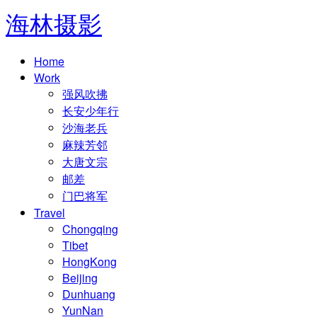
海林摄影
Home
Work
强风吹拂
长安少年行
沙海老兵
麻辣芳邻
大唐文宗
邮差
门巴将军
Travel
Chongqing
Tibet
HongKong
Beijing
Dunhuang
YunNan