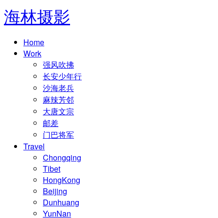
海林摄影
Home
Work
强风吹拂
长安少年行
沙海老兵
麻辣芳邻
大唐文宗
邮差
门巴将军
Travel
Chongqing
Tibet
HongKong
Beijing
Dunhuang
YunNan