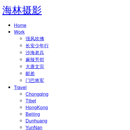
海林摄影
Home
Work
强风吹拂
长安少年行
沙海老兵
麻辣芳邻
大唐文宗
邮差
门巴将军
Travel
Chongqing
Tibet
HongKong
Beijing
Dunhuang
YunNan