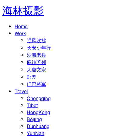
海林摄影
Home
Work
强风吹拂
长安少年行
沙海老兵
麻辣芳邻
大唐文宗
邮差
门巴将军
Travel
Chongqing
Tibet
HongKong
Beijing
Dunhuang
YunNan