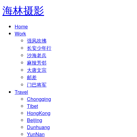
海林摄影
Home
Work
强风吹拂
长安少年行
沙海老兵
麻辣芳邻
大唐文宗
邮差
门巴将军
Travel
Chongqing
Tibet
HongKong
Beijing
Dunhuang
YunNan